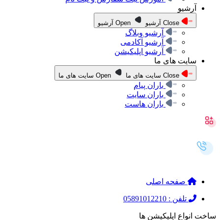
آرشیو
Close آرشیو
Open آرشیو
آرشیو وبلاگ
آرشیو آکادمی
آرشیو اپلیکیشن
سایت های ما
Close سایت های ما
Open سایت های ما
باران پیام
باران سایت
باران هاست
صفحه اصلی
تلفن : 05891012210
ساخت انواع اپلیکیشن ها