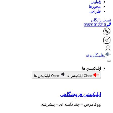
قوانین
مجوزها
طراحی
تست رایگان
05891012210
پنل کاربری
اپلیکیشن ها
Close اپلیکیشن ها
Open اپلیکیشن ها
اپلیکیشن فروشگاهی
ووکامرس + چند دامنه ای + پیشرفته