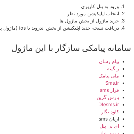
ورود به پنل کاربری
انتخاب اپلیکیشن مورد نظر
خرید ماژول از بخش ماژول ها
دریافت نسخه جدید اپلیکیشن از بخش اندروید یا ios (ماژول پس از خریداری روی نسخه جدیدی که دریافت میکنید ٬ فعال میشود ٬ کاربرانی که قبلا اپ را نصب کرده اند باید بروزرسانی کنند)
سامانه پیامکی سازگار با این ماژول
پیام رسان
رنگینه
ملی پیامک
Sms.ir
فراز sms
پارس گرین
Dlesms.ir
کاوه نگار
اریان sms
ای پی پنل
پارس نیاز